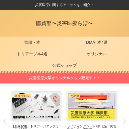
災害医療に関するアイテムをご紹介！
購買部〜災害医療らぼ〜
書籍・本
DMAT本4選
トリアージ本4選
オリジナル
公式ショップ
災害医療大学オリジナルグッズ販売中！！
オリジナル
その他
【超練習用】トリアージタッグカ
ライティングシート+類似品：災害
【