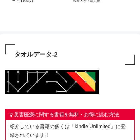
ード【100枚】
医療大学・購買部
学べ
タオルデータ-2
災害医療に関する書籍を無料・お得に読む方法
紹介している書籍の多くは「kindle Unlimited」に登
録されています！