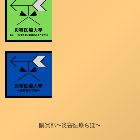
購買部〜災害医療らぼ〜