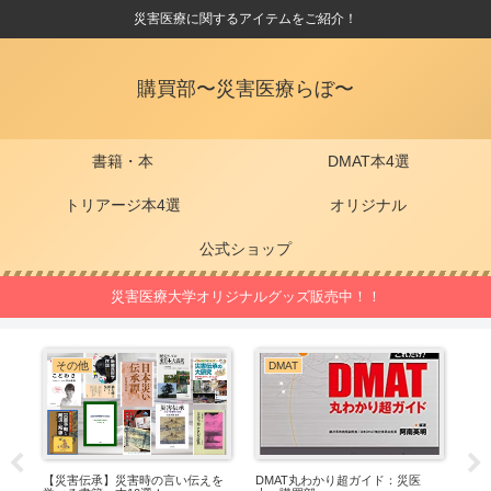
災害医療に関するアイテムをご紹介！
購買部〜災害医療らぼ〜
書籍・本
DMAT本4選
トリアージ本4選
オリジナル
公式ショップ
災害医療大学オリジナルグッズ販売中！！
その他
DMAT
医療
【災害伝承】災害時の言い伝えを
DMAT丸わかり超ガイド：災医
ト