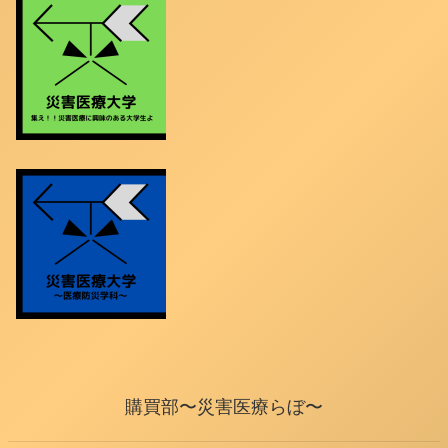
購買部〜災害医療らぼ〜