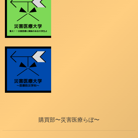
購買部〜災害医療らぼ〜