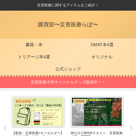
災害医療に関するアイテムをご紹介！
購買部〜災害医療らぼ〜
書籍・本
DMAT本4選
トリアージ本4選
オリジナル
公式ショップ
災害医療大学オリジナルグッズ販売中！！
オリジナル
CBRNE
災害
【救急・災害医療×キーホルダー】
MCLS-CBRNEテキスト：災害医療
東日