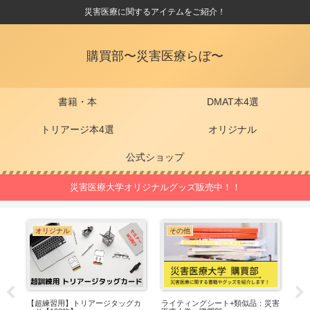
災害医療に関するアイテムをご紹介！
購買部〜災害医療らぼ〜
書籍・本
DMAT本4選
トリアージ本4選
オリジナル
公式ショップ
災害医療大学オリジナルグッズ販売中！！
オリジナル
その他
買
【超練習用】トリアージタッグカ
ライティングシート+類似品：災害
【