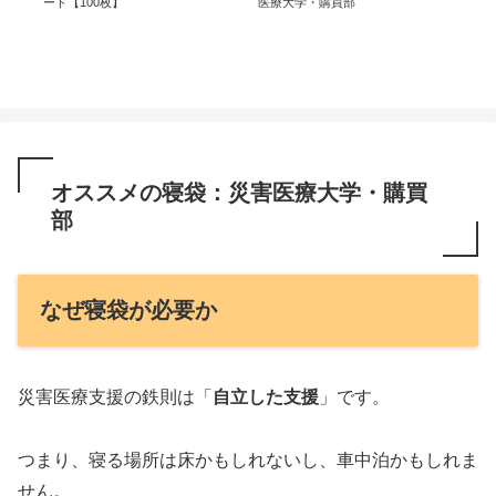
ード【100枚】
医療大学・購買部
大+
オススメの寝袋：災害医療大学・購買
部
なぜ寝袋が必要か
災害医療支援の鉄則は「
自立した支援
」です。
つまり、寝る場所は床かもしれないし、車中泊かもしれま
せん。