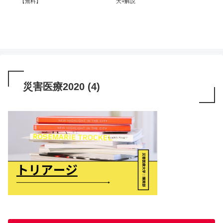
部
【無料】
大+解説
買
災害医療2020 (4)