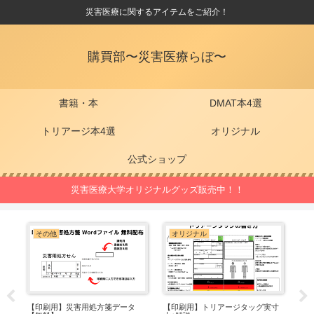
災害医療に関するアイテムをご紹介！
購買部〜災害医療らぼ〜
書籍・本
DMAT本4選
トリアージ本4選
オリジナル
公式ショップ
災害医療大学オリジナルグッズ販売中！！
その他
オリジナル
D
ョ
【印刷用】災害用処方箋データ
【印刷用】トリアージタッグ実寸
DM