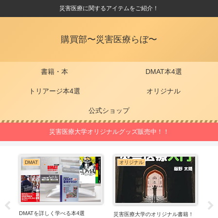
災害医療に関するアイテムをご紹介！
購買部〜災害医療らぼ〜
書籍・本
DMAT本4選
トリアージ本4選
オリジナル
公式ショップ
災害医療大学オリジナルグッズ販売中！！
DMAT
オリジナル
C
DMATを詳しく学べる本4選
MC
災害医療大学のオリジナル書籍！